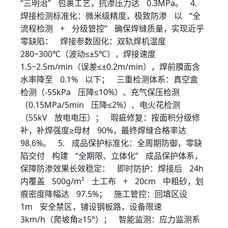
“三明治” 包裹工艺，抗渗压力达 0.3MPa。 4.
焊接检测标准化：微米级精度，极致防渗 以 “全
流程检测 + 分级管控” 确保焊缝质量，实现近乎
零缺陷： 焊接参数固化：双轨焊机温度
280~300℃（波动≤±5℃），焊接速度
1.5~2.5m/min（误差≤±0.2m/min），焊前膜面含
水率降至 0.1% 以下； 三重检测体系：真空盒
检测（-55kPa 压降≤10%）、充气保压检测
（0.15MPa/5min 压降≤2%）、电火花检测
（55kV 放电电压）； 瑕疵修复：按面积分级修
补，补焊强度≥母材 90%，最终焊缝合格率达
98.6%。 5. 成品保护标准化：全周期防御，零缺
陷交付 构建 “全期限、立体化” 成品保护体系，
保障防渗效果长效稳定： 即时防护：焊接后 24h
内覆盖 500g/m² 土工布 + 20cm 中粗砂，划
痕密度降幅达 97.5%； 施工管控：回填区设
1m 安全禁区，铺设钢板路，设备限速
3km/h（爬坡角≥15°）； 智能监测：应力监测系