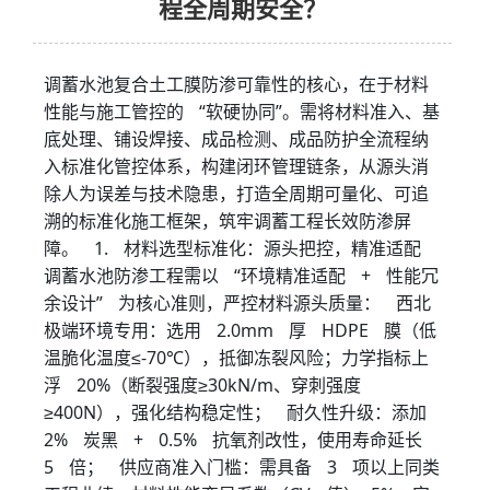
程全周期安全？
调蓄水池复合土工膜防渗可靠性的核心，在于材料
性能与施工管控的 “软硬协同”。需将材料准入、基
底处理、铺设焊接、成品检测、成品防护全流程纳
入标准化管控体系，构建闭环管理链条，从源头消
除人为误差与技术隐患，打造全周期可量化、可追
溯的标准化施工框架，筑牢调蓄工程长效防渗屏
障。 1. 材料选型标准化：源头把控，精准适配
调蓄水池防渗工程需以 “环境精准适配 + 性能冗
余设计” 为核心准则，严控材料源头质量： 西北
极端环境专用：选用 2.0mm 厚 HDPE 膜（低
温脆化温度≤-70℃），抵御冻裂风险；力学指标上
浮 20%（断裂强度≥30kN/m、穿刺强度
≥400N），强化结构稳定性； 耐久性升级：添加
2% 炭黑 + 0.5% 抗氧剂改性，使用寿命延长
5 倍； 供应商准入门槛：需具备 3 项以上同类