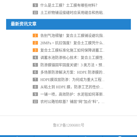
什么是土工膜？土工膜有哪些材料？
土工织物铺设接缝时应采用缝合和热粘接方式
最新资讯文章
告别气泡褶皱！复合土工膜铺设避坑指南，接触面积 100% 达成
20MPa + 抗拉强度！复合土工膜凭什么成为水利防渗 “扛鼎之作”？
复合土工膜标准化施工如何保障调蓄工程全周期安全？
调蓄水池防渗核心技术：复合土工膜性能解析与选型指南
防渗膜锚固牢固度关键！3 类方法 + 预处理步骤，一步到位少返工
多场景防渗解决方案：HDPE 防渗膜的应用与优势
HDPE膜双层防渗：为何成为重大工程的“标准答案”？
从粘土到 HDPE 膜，防渗工艺的性价比之王竟是它！
一铺一喷，高效防护：水泥毯如何革新农村公路养护？
农村公路怕软基？铺层“网”加点“料”，效果惊人！秘诀就在这里
鲁ICP备12006801号