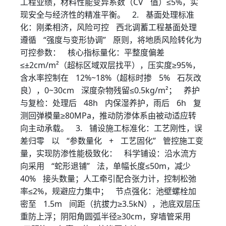
工程业绩，材料性能变异系数（CV 值）≤5%，实
现安全与经济性的精准平衡。 2. 基面处理标准
化：刚柔相济，风险可控 西北调蓄工程基面处理
遵循 “强度与变形协调” 原则，将地质风险转化为
可控参数： 核心指标量化：平整度偏差
≤±2cm/m²（超标区域双层找平），压实度≥95%，
含水率控制在 12%~18%（超标时掺 5% 石灰改
良），0~30cm 深度杂物残留≤0.5kg/m²； 养护
与复检：处理后 48h 内保湿养护，雨后 6h 复
测回弹模量≥80MPa，推动防渗体系由被动适应转
向主动承载。 3. 铺设施工标准化：工艺刚性，误
差归零 以 “参数量化 + 工艺固化” 管控施工变
量，实现防渗性能极致化： 科学铺设：沿水流方
向采用 “蛇形退铺” 法，单幅长度≤50m，减少
40% 接头数量；人工牵引配合张力计，控制松弛
率≤2%，规避应力集中； 节点强化：池壁螺栓加
密至 1.5m 间距（抗拔力≥3.5kN），池底双层压
重防上浮；阴阳角圆弧半径≥30cm，穿墙管采用