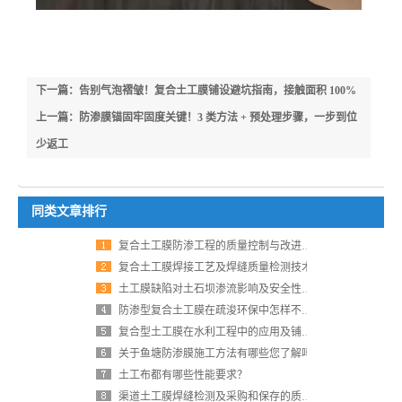
下一篇：告别气泡褶皱！复合土工膜铺设避坑指南，接触面积 100%
达成
上一篇：防渗膜锚固牢固度关键！3 类方法 + 预处理步骤，一步到位
少返工
同类文章排行
复合土工膜防渗工程的质量控制与改进探析
复合土工膜焊接工艺及焊缝质量检测技术
土工膜缺陷对土石坝渗流影响及安全性评价
防渗型复合土工膜在疏浚环保中怎样不被风浪破坏？
复合型土工膜在水利工程中的应用及铺设注意事项
关于鱼塘防渗膜施工方法有哪些您了解吗
土工布都有哪些性能要求？
渠道土工膜焊缝检测及采购和保存的质量控制要点