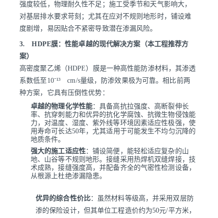
强度较低，物理耐久性不足；施工受季节和天气影响大，
对基层排水要求苛刻；尤其在应对不规则地形时，铺设难
度剧增，易因贴合不紧密导致潜在渗漏风险。
3. HDPE膜：性能卓越的现代解决方案（本工程推荐方
案）
高密度聚乙烯（HDPE）膜是一种高性能防渗材料，其渗透
系数低至10⁻¹³ cm/s量级，防渗效果极为可靠。相比前两
种方案，它具有压倒性优势：
卓越的物理化学性能
：具备高抗拉强度、高断裂伸长
率、抗穿刺能力和优异的抗化学腐蚀、抗微生物侵蚀能
力，对温度、湿度、紫外线等环境因素适应性极强，使
用寿命可长达50年，尤其适用于可能发生不均匀沉降的
地质条件。
强大的施工适应性
：铺设简便，能轻松适应复杂的山
地、山谷等不规则地形。接缝采用热焊机双缝焊接，技
术成熟，接缝强度高，并配备齐全的气密性检测设备，
从根源上杜绝渗漏隐患。
优异的综合性价比
：虽然材料等级高，并采用双层防
渗的保险设计，但其单位工程造价约为50元/平方米，