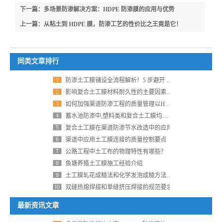
下一篇：多场景防渗解决方案：HDPE 防渗膜的应用与优势
上一篇：从粘土到 HDPE 膜，防渗工艺的性价比之王竟是它！
同类文章排行
防渗土工膜铺设全流程解析！5 步避开 90% 工程隐患，防水效果提升 3 倍
影响复合土工膜材料耐久性的主要因素有哪些？
如何加强渠道防渗工程的质量管理以HDPE土工膜为例
蓄水池防渗中,塑料类和复合土工膜均有应用
复合土工膜在渠道防渗节水改造中的应用
渠道中应用土工膜连接的质量控制要点
公路工程中土工布的物理特性有哪些？
鱼塘养殖土工膜施工经验介绍
土工膜轧花成糙法和化学发泡成糙方法有什么区别
双缝热熔焊接和单缝挤压焊接的规范要求
最新资讯文章