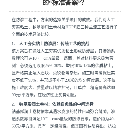
的“标准答案”？
在防渗工程中，方案的选择关乎项目的成败。我们对人工
夯实粘土、钠基膨润土卷材及HDPE膜三种主流工艺进行了
全面的技术经济比较。
1. 人工夯实粘土防渗层：传统工艺的挑战
该方案旨在通过人工夯实优质粘土形成防渗层，其渗透系
数理论可达10⁻⁷ cm/s量级。然而，其对材料要求极为苛
刻：必须选用液限25%-30%、塑限10%-15%的优质粘土，
且严格禁止混入石块、尖锐物等杂质。施工时需确保压实
度不低于95%，并形成不小于2.0米的均匀厚度层。这不仅
施工难度大、质量难以精准控制，且单位工程造价高达80-
90元/平方米，在经济性上劣势明显。
2. 钠基膨润土卷材：依赖自愈性的中间选择
钠基膨润土卷材依靠其遇水膨胀的特性自动弥合缝隙，渗
透系数亦能满足10⁻⁷ cm/s量级的防渗要求，造价约为40-
50元/平方米，具有一定经济性。但其固有缺陷突出：抗拉