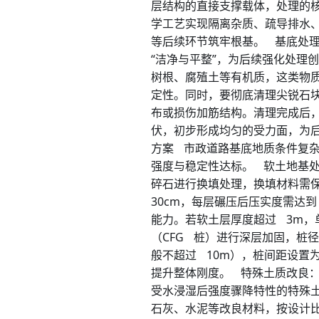
层结构的直接支撑载体，处理的
学工艺实现隔离杂质、疏导排水
等后续环节筑牢根基。 基底处
“洁净与平整”，为后续强化处理
树根、腐殖土等有机质，这类物
定性。同时，要彻底清理尖锐石
布或损伤加筋结构。清理完成后
伏，初步形成均匀的受力面，为
方案 市政道路基底地质条件复
强度与稳定性达标。 软土地基
碎石进行换填处理，换填材料需保
30cm，每层碾压后压实度需达
能力。若软土层厚度超过 3m
（CFG 桩）进行深层加固，桩径
般不超过 10m），桩间距设置为
提升整体刚度。 特殊土质改良
受水浸湿后强度骤降特性的特殊
石灰、水泥等改良材料，按设计比例