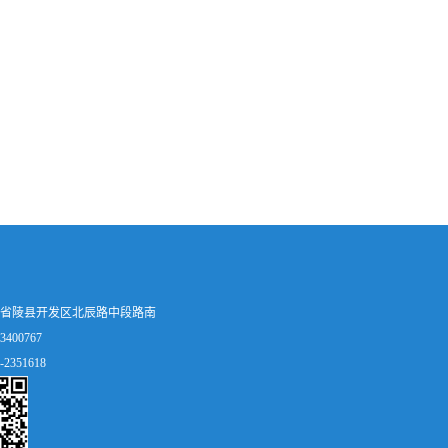
省陵县开发区北辰路中段路南
400767
2351618