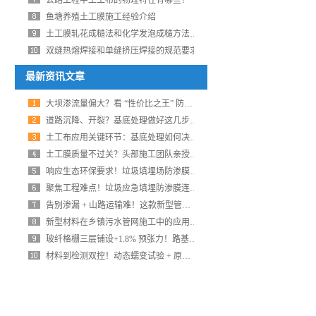
公路工程中土工布的物理特性有哪些？
鱼塘养殖土工膜施工经验介绍
土工膜轧花成糙法和化学发泡成糙方法有什么区别
双缝热熔焊接和单缝挤压焊接的规范要求
最新资讯文章
大坝渗流量偏大？看 “性价比之王” 防渗方案如何破解渗漏风险
道路沉降、开裂？基底处理做好这几步，工程质量稳了！
土工布应用关键环节：基底处理如何决定道路工程寿命？
土工膜质量不过关？头部施工团队亲授：从选型到焊接的 5 个关键动作
响应生态环保要求！垃圾填埋场防渗膜施工关键问题破解，附标准化方案
聚焦工程难点！垃圾应急填埋防渗膜连接、砾石层施工这样做才达标
告别渗漏 + 山路运输难！这款新型管材让乡镇管网工程效率翻倍
新型材料在乡镇污水管网施工中的应用优势
玻纤格栅三层铺设+1.8% 预张力！路基弯沉值降 40%，还符合 JTG D30 规范
材料到检测双控！动态蠕变试验 + 原位直剪，加筋路基耐用性再升级