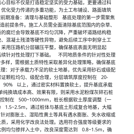
核心目标不仅是打造稳定坚实的受力基础，更要通过科
、优化受力传递的多重功能，为土工布铺设、路面填筑
理前期准备：清理与基础整形 基底处理的第一步需聚焦
创造前提条件。施工人员需全面清除基底范围内的杂草、
质的腐烂会导致基底不均匀沉降，严重破坏道路结构稳
块、混凝土残渣等硬性异物，避免后续工序中刺穿土工
，采用压路机分层碾压平整，确保基底表面无明显起
后续针对性处理打下基础。 不同地质条件的针对性处理
杂多样，需根据土质特性采取差异化处理策略，确保基底
处理：对于承载力不足的软土地基，优先采用砂石或级配
证颗粒均匀、级配合理，分层填筑厚度控制在 20-
到 90% 以上，通过密实材料置换软土，提升基底承载
，单纯换填成本高、效果有限，则采用水泥粉煤灰碎石桩
控制在 500~1000mm，桩长根据软土厚度调整（一
 1.5~2.5m，通过桩体与基底土形成复合地基，大幅
：针对膨胀土、湿陷性黄土等具有遇水膨胀、失水收缩或
土质，采用化学改良法处理。选用符合强度等级要求的
均匀掺拌入土中，改良深度需达到 0.8~1.5m，确