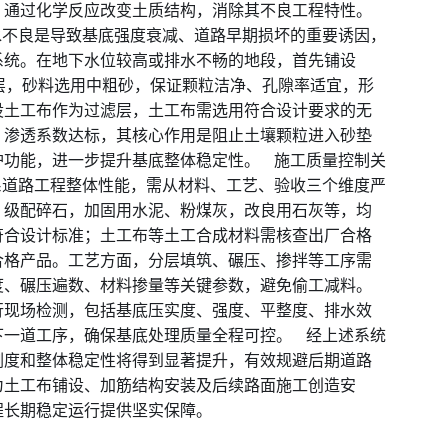
，通过化学反应改变土质结构，消除其不良工程特性。
水不良是导致基底强度衰减、道路早期损坏的重要诱因，
系统。在地下水位较高或排水不畅的地段，首先铺设
排水层，砂料选用中粗砂，保证颗粒洁净、孔隙率适宜，形
设土工布作为过滤层，土工布需选用符合设计要求的无
、渗透系数达标，其核心作用是阻止土壤颗粒进入砂垫
护功能，进一步提升基底整体稳定性。 施工质量控制关
系道路工程整体性能，需从材料、工艺、验收三个维度严
、级配碎石，加固用水泥、粉煤灰，改良用石灰等，均
符合设计标准；土工布等土工合成材料需核查出厂合格
合格产品。工艺方面，分层填筑、碾压、掺拌等工序需
度、碾压遍数、材料掺量等关键参数，避免偷工减料。
行现场检测，包括基底压实度、强度、平整度、排水效
下一道工序，确保基底处理质量全程可控。 经上述系统
刚度和整体稳定性将得到显著提升，有效规避后期道路
为土工布铺设、加筋结构安装及后续路面施工创造安
程长期稳定运行提供坚实保障。