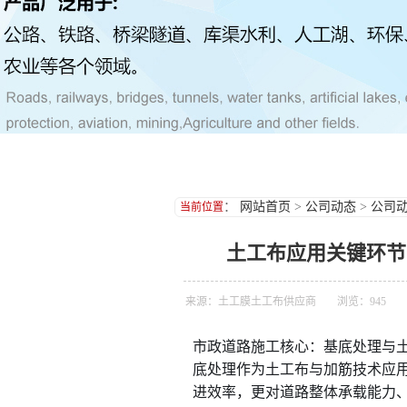
：
网站首页
>
公司动态
>
公司
当前位置
土工布应用关键环节
来源：
土工膜
土工布
供应商
浏览：
945
市政道路施工核心：基底处理与
底处理作为土工布与加筋技术应
进效率，更对道路整体承载能力