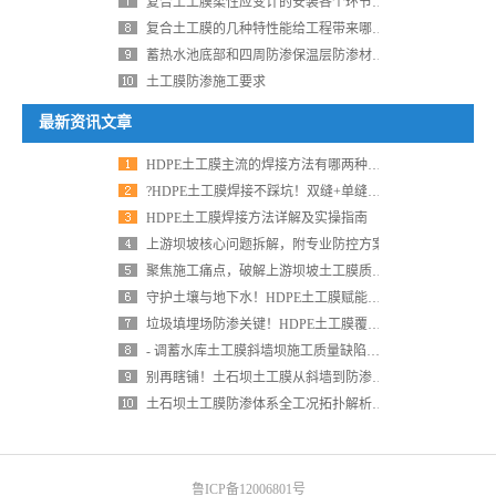
复合土工膜柔性应变计的安装各个环节如何把控
复合土工膜的几种特性能给工程带来哪些效果？
蓄热水池底部和四周防渗保温层防渗材料的选择
土工膜防渗施工要求
最新资讯文章
HDPE土工膜主流的焊接方法有哪两种？各自的核心应用场景有什么区别？
?HDPE土工膜焊接不踩坑！双缝+单缝实操指南，防渗效果直接拉满
HDPE土工膜焊接方法详解及实操指南
上游坝坡核心问题拆解，附专业防控方案
聚焦施工痛点，破解上游坝坡土工膜质量难题 ——6 大核心问题全解析
守护土壤与地下水！HDPE土工膜赋能垃圾填埋场，环保又高效
垃圾填埋场防渗关键！HDPE土工膜覆盖全流程，每一步都不能错✅
- 调蓄水库土工膜斜墙坝施工质量缺陷诱因及防控对策
别再瞎铺！土石坝土工膜从斜墙到防渗墙的 12 种正确打开方式
土石坝土工膜防渗体系全工况拓扑解析与工程适应性评价
鲁ICP备12006801号