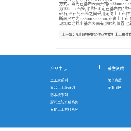
方式。首先在基岩表面开槽(500mm×50
为100mm,石笼用锚杆固定在基岩内,锚杆纵
碎石,碎石与石笼之间采用无纺土工布作
断面尺寸为500mm×500mm,外裹土工
现场踏勘找出基岩表面有泉眼的位置,也
上一篇：如何避免交叉作业方式对土工布造
产品中心
荣誉资质
土工膜系列
荣誉资质
复合土工膜系列
专业团队
防水板系列
膨润土防水毯系列
其他土工材料系列