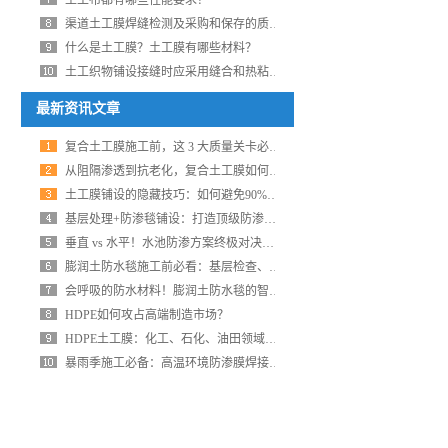
土工布都有哪些性能要求？
渠道土工膜焊缝检测及采购和保存的质量控制要点
什么是土工膜？土工膜有哪些材料？
土工织物铺设接缝时应采用缝合和热粘接方式
最新资讯文章
复合土工膜施工前，这 3 大质量关卡必须过
从阻隔渗透到抗老化，复合土工膜如何破解复杂环境施工难题？
土工膜铺设的隐藏技巧：如何避免90%的漏水隐患？
基层处理+防渗毯铺设：打造顶级防渗效果的秘诀！
垂直 vs 水平！水池防渗方案终极对决，答案让人大跌眼镜
膨润土防水毯施工前必看：基层检查、环境评估、材料准备攻略！
会呼吸的防水材料！膨润土防水毯的智能自修复机制大揭秘
HDPE如何攻占高端制造市场？
HDPE土工膜：化工、石化、油田领域的“全能防护盾”
暴雨季施工必备：高温环境防渗膜焊接安全操作手