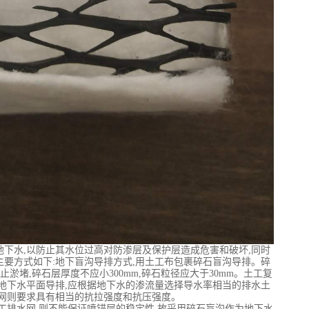
下水,以防止其水位过高对防渗层及保护层造成危害和破坏,同时
要方式如下:地下盲沟导排方式,用土工布包裹碎石盲沟导排。碎
止淤堵,碎石层厚度不应小300mm,碎石粒径应大于30mm。土工复
地下水平面导排,应根据地下水的渗流量选择导水率相当的排水土
水网则要求具有相当的抗拉强度和抗压强度。
工排水网,则不能保证喷锚层的稳定性,故采用碎石盲沟作为地下水