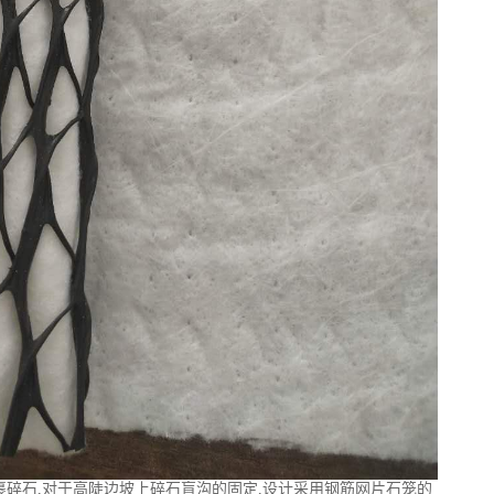
碎石,对于高陡边坡上碎石盲沟的固定,设计采用钢筋网片石笼的