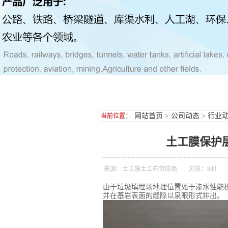
：
网站首页
>
公司动态
>
行业
当前位置
土工膜保护
来源：
土工膜
土工布
供应商
浏览：
843
由于垃圾填埋场地理位置处于渗水性能
并在基岩表面的缝隙以泉眼形式排出。