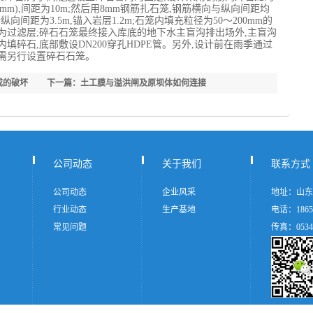
0mm),间距为10m;然后用8mm钢筋扎石笼,钢筋横向与纵向间距均
向间距为3.5m,锚入岩层1.2m;石笼内填充粒径为50～200mm的
为过滤层;碎石石笼最终接入库底的地下水主盲沟排出场外,主盲沟
布,内填碎石,底部敷设DN200穿孔HDPE管。另外,设计前在雨季通过
需另行设置碎石石笼。
成的破坏
下一篇：土工膜与溢洪闸及原坝体如何连接
公司动态
关于我们
联系方式
公司动态
企业风采
地址：山东
行业动态
生产基地
电话：18653
常见问题
传真：0534-