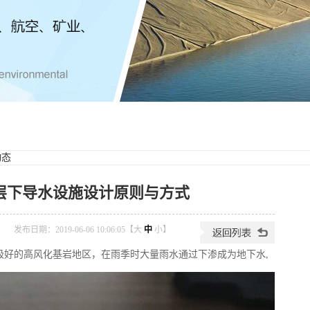
动态
层下导水设施设计原则与方式
发布日期：2019-06-06 10:06:05【
大
中
小
】
极好的高风化基岩地区，在雨季时大量雨水通过下渗成为地下水,