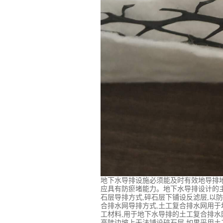
地下水导排设施必须能及时有效地导排地
应具有防瘀堵能力。地下水导排设计的主
石层导排方式,碎石层下铺设反滤层,以防
合排水网导排方式,土工复合排水网用于
工材料,用于地下水导排的土工复合排
高陡边坡上无法铺设碎石层,如果采用土