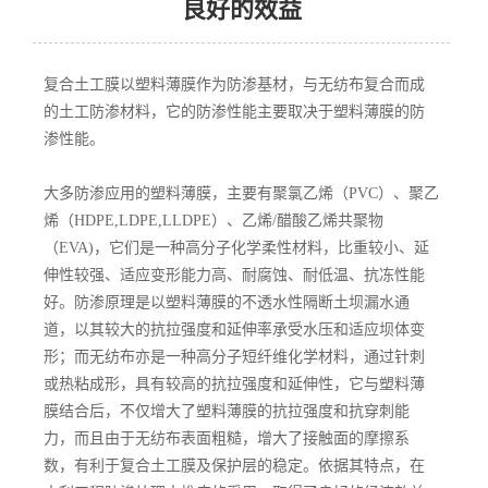
良好的效益
复合土工膜以塑料薄膜作为防渗基材，与无纺布复合而成
的土工防渗材料，它的防渗性能主要取决于塑料薄膜的防
渗性能。
大多防渗应用的塑料薄膜，主要有聚氯乙烯（PVC）、聚乙
烯（HDPE,LDPE,LLDPE）、乙烯/醋酸乙烯共聚物
（EVA)，它们是一种高分子化学柔性材料，比重较小、延
伸性较强、适应变形能力高、耐腐蚀、耐低温、抗冻性能
好。防渗原理是以塑料薄膜的不透水性隔断土坝漏水通
道，以其较大的抗拉强度和延伸率承受水压和适应坝体变
形；而无纺布亦是一种高分子短纤维化学材料，通过针刺
或热粘成形，具有较高的抗拉强度和延伸性，它与塑料薄
膜结合后，不仅增大了塑料薄膜的抗拉强度和抗穿刺能
力，而且由于无纺布表面粗糙，增大了接触面的摩擦系
数，有利于复合土工膜及保护层的稳定。依据其特点，在