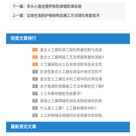
下一篇：多头小直径搅拌桩防渗墙防渗处理
上一篇：边坡生态防护毯结构及施工方法绿化修复技术
同类文章排行
复合土工膜防渗工程的质量控制与改进探析
复合土工膜焊接工艺及焊缝质量检测技术
土工膜缺陷对土石坝渗流影响及安全性评价
防渗型复合土工膜在疏浚环保中怎样不被风浪破坏？
复合型土工膜在水利工程中的应用及铺设注意事项
关于鱼塘防渗膜施工方法有哪些您了解吗
土工布都有哪些性能要求？
渠道土工膜焊缝检测及采购和保存的质量控制要点
什么是土工膜？土工膜有哪些材料？
土工织物铺设接缝时应采用缝合和热粘接方式
最新资讯文章