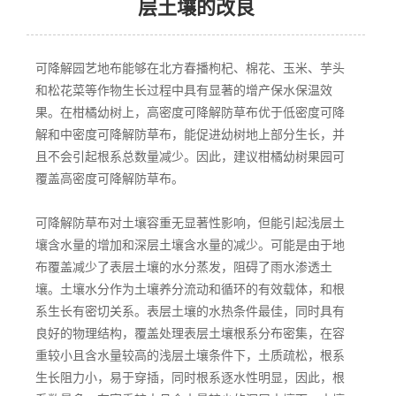
层土壤的改良
可降解园艺地布能够在北方春播枸杞、棉花、玉米、芋头
和松花菜等作物生长过程中具有显著的增产保水保温效
果。在柑橘幼树上，高密度可降解防草布优于低密度可降
解和中密度可降解防草布，能促进幼树地上部分生长，并
且不会引起根系总数量减少。因此，建议柑橘幼树果园可
覆盖高密度可降解防草布。
可降解防草布对土壤容重无显著性影响，但能引起浅层土
壤含水量的增加和深层土壤含水量的减少。可能是由于地
布覆盖减少了表层土壤的水分蒸发，阻碍了雨水渗透土
壤。土壤水分作为土壤养分流动和循环的有效载体，和根
系生长有密切关系。表层土壤的水热条件最佳，同时具有
良好的物理结构，覆盖处理表层土壤根系分布密集，在容
重较小且含水量较高的浅层土壤条件下，土质疏松，根系
生长阻力小，易于穿插，同时根系逐水性明显，因此，根