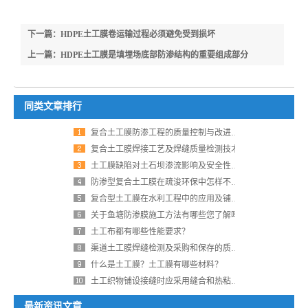
下一篇：HDPE土工膜卷运输过程必须避免受到损坏
上一篇：HDPE土工膜是填埋场底部防渗结构的重要组成部分
同类文章排行
复合土工膜防渗工程的质量控制与改进探析
复合土工膜焊接工艺及焊缝质量检测技术
土工膜缺陷对土石坝渗流影响及安全性评价
防渗型复合土工膜在疏浚环保中怎样不被风浪破坏？
复合型土工膜在水利工程中的应用及铺设注意事项
关于鱼塘防渗膜施工方法有哪些您了解吗
土工布都有哪些性能要求？
渠道土工膜焊缝检测及采购和保存的质量控制要点
什么是土工膜？土工膜有哪些材料？
土工织物铺设接缝时应采用缝合和热粘接方式
最新资讯文章