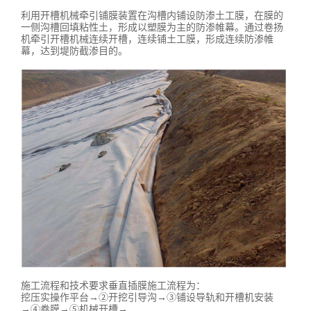
利用开槽机械牵引铺膜装置在沟槽内铺设防渗土工膜，在膜的
一侧沟槽回填粘性土，形成以塑膜为主的防渗帷幕。通过卷扬
机牵引开槽机械连续开槽，连续铺土工膜，形成连续防渗帷
幕，达到堤防截渗目的。
施工流程和技术要求垂直插膜施工流程为：
挖压实操作平台→②开挖引导沟→③铺设导轨和开槽机安装
→④卷膜→⑤机械开槽→