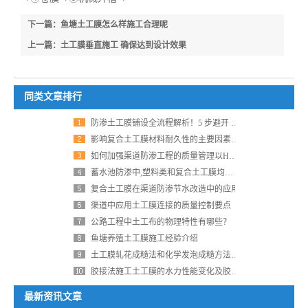
下一篇：鱼塘土工膜怎么样施工合理呢
上一篇：土工膜垂直施工 确保达到设计效果
同类文章排行
防渗土工膜铺设全流程解析！5 步避开 90% 工程隐患，防水效果提升 3 倍
影响复合土工膜材料耐久性的主要因素有哪些？
如何加强渠道防渗工程的质量管理以HDPE土工膜为例
蓄水池防渗中,塑料类和复合土工膜均有应用
复合土工膜在渠道防渗节水改造中的应用
渠道中应用土工膜连接的质量控制要点
公路工程中土工布的物理特性有哪些？
鱼塘养殖土工膜施工经验介绍
土工膜轧花成糙法和化学发泡成糙方法有什么区别
胶接法施工土工膜的水力性能变化及胶接法拼接要求
最新资讯文章