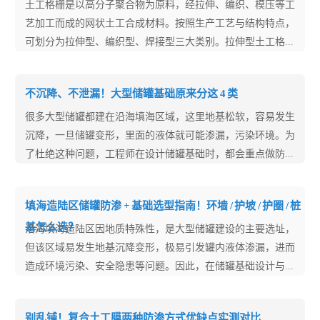
土工格栅是以高分子聚合物为原料，经拉伸、编织、模压等工
艺加工而成的网状土工合成材料。按照生产工艺与结构特点，
可划分为拉伸型、编织型、焊接型三大类别。拉伸型土工格...
不沉降、不泄漏！大型储罐基础原来分这 4 类
很多大型储罐都建在沿海填海区域，这里地基松软，容易发生
沉降，一旦储罐变形，里面的液体就可能渗漏，污染环境。为
了杜绝这种问题，工程师在设计储罐基础时，都会重点做防...
填海造陆区储罐防渗 + 基础选型指南！环墙 / 护坡 / 护圈 / 桩
基怎么选？
沿海填海造陆区因地质特殊性，是大型储罐建设的主要选址，
但该区域易发生地基沉降变形，极易引发罐内液体渗漏，进而
造成环境污染、安全隐患等问题。因此，在储罐基础设计与...
别乱铺！复合土工膜两种防渗方式优缺点实测对比