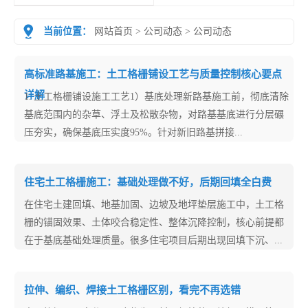
当前位置：
网站首页
>
公司动态
>
公司动态
高标准路基施工：土工格栅铺设工艺与质量控制核心要点
详解
1. 土工格栅铺设施工工艺1）基底处理新路基施工前，彻底清除
基底范围内的杂草、浮土及松散杂物，对路基基底进行分层碾
压夯实，确保基底压实度95%。针对新旧路基拼接...
住宅土工格栅施工：基础处理做不好，后期回填全白费
在住宅土建回填、地基加固、边坡及地坪垫层施工中，土工格
栅的锚固效果、土体咬合稳定性、整体沉降控制，核心前提都
在于基底基础处理质量。很多住宅项目后期出现回填下沉、...
拉伸、编织、焊接土工格栅区别，看完不再选错